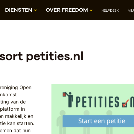
DIENSTEN
OVER FREEDOM
HELPDESK
MI
rt petities.nl
ereniging Open
enkomst
ting van de
 platform in
n makkelijk en
tie kan starten.
noemen dat hun