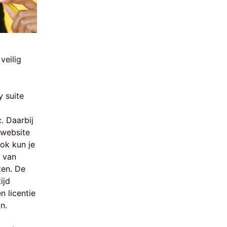
veilig
y suite
. Daarbij
rwebsite
ok kun je
n van
ten. De
ijd
n licentie
n.