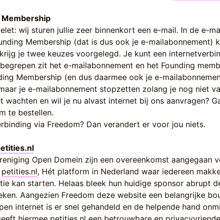
g Membership
t: wij sturen jullie zeer binnenkort een e-mail. In de e-mai
ounding Membership (dat is dus ook je e-mailabonnement) 
 krijg je twee keuzes voorgelegd. Je kunt een internetverbin
nbegrepen zit het e-mailabonnement en het Founding memb
unding Membership (en dus daarmee ook je e-mailabonnemen
zomaar je e-mailabonnement stopzetten zolang je nog niet v
t wachten en wil je nu alvast internet bij ons aanvragen? G
 te bestellen.
erbinding via Freedom? Dan verandert er voor jou niets.
etities.nl
ereniging Open Domein zijn een overeenkomst aangegaan v
e
petities.nl
, Hét platform in Nederland waar iedereen makkel
tie kan starten. Helaas bleek hun huidige sponsor abrupt d
eken. Aangezien Freedom deze website een belangrijke b
open internet is er snel gehandeld en de helpende hand onmi
geeft hiermee
petities.nl
een betrouwbare en privacyvriendel