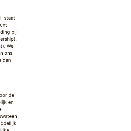
l staat
kunt
ding bij
ership).
t). We
an ons
a dan
oor de
ijk en
e
ouwsteen
ddellijk
ijke