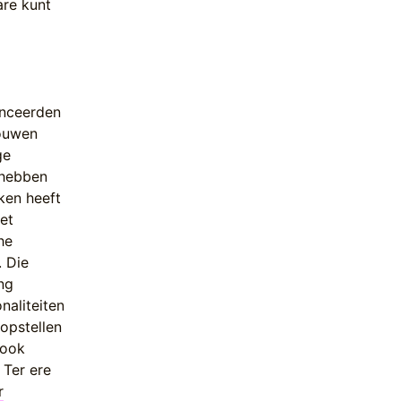
are kunt
anceerden
bouwen
ge
 hebben
ken heeft
et
he
. Die
ng
naliteiten
 opstellen
 ook
 Ter ere
r