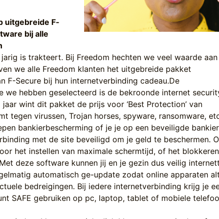
p uitgebreide F-
ware bij alle
n
 jarig is trakteert. Bij Freedom hechten we veel waarde aan 
ven we alle Freedom klanten het uitgebreide pakket
an F-Secure bij hun internetverbinding cadeau.De
ie we hebben geselecteerd is de bekroonde internet securit
jaar wint dit pakket de prijs voor ‘Best Protection’ van
 tegen virussen, Trojan horses, spyware, ransomware, etc
epen bankierbescherming of je je op een beveiligde bankie
rbinding met de site beveiligd om je geld te beschermen. O
or het instellen van maximale schermtijd, of het blokkere
et deze software kunnen jij en je gezin dus veilig internet
gelmatig automatisch ge-update zodat online apparaten alt
tuele bedreigingen. Bij iedere internetverbinding krijg je ee
nt SAFE gebruiken op pc, laptop, tablet of mobiele telefoo