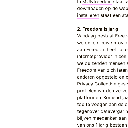
In
MIJNfreedom
staat v
downloaden op de webs
installeren
staat een sta
2. Freedom is jarig!
Vandaag bestaat Freedo
we deze nieuwe provid
aan Freedom heeft bloe
internetprovider in een
we duizenden mensen aa
Freedom van zich laten
anderen opgesteld en o
Privacy Collective ges
profielen worden vervo
platformen. Komend jaa
toe te voegen aan de di
tegenover datavergarin
blijven meedenken aan 
van ons 1 jarig besta