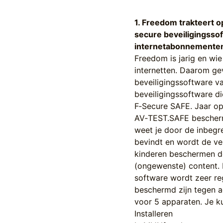
1. Freedom trakteert o
secure beveiligingssoft
internetabonnemente
Freedom is jarig en wie
internetten. Daarom ge
beveiligingssoftware v
beveiligingssoftware d
F‑Secure SAFE. Jaar op 
AV‑TEST.SAFE beschermt
weet je door de inbegr
bevindt en wordt de ve
kinderen beschermen do
(ongewenste) content. M
software wordt zeer re
beschermd zijn tegen ac
voor 5 apparaten. Je ku
Installeren