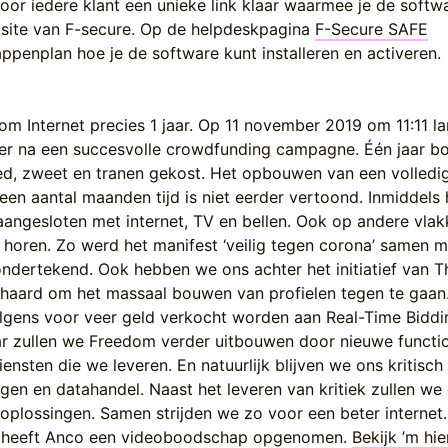
oor iedere klant een unieke link klaar waarmee je de softw
ite van F-secure. Op de helpdeskpagina
F-Secure SAFE
ppenplan hoe je de software kunt installeren en activeren.
m Internet precies 1 jaar. Op 11 november 2019 om 11:11 l
er na een succesvolle crowdfunding campagne. Één jaar 
d, zweet en tranen gekost. Het opbouwen van een volledi
 een aantal maanden tijd is niet eerder vertoond. Inmiddels
ngesloten met internet, TV en bellen. Ook op andere vlak
 horen. Zo werd het manifest ‘veilig tegen corona’ samen m
ndertekend. Ook hebben we ons achter het initiatief van T
chaard om het massaal bouwen van profielen tegen te gaan
lgens voor veer geld verkocht worden aan Real-Time Biddi
r zullen we Freedom verder uitbouwen door nieuwe functio
ensten die we leveren. En natuurlijk blijven we ons kritisch
gen en datahandel. Naast het leveren van kritiek zullen we
oplossingen. Samen strijden we zo voor een beter internet.
an heeft Anco een videoboodschap opgenomen.
Bekijk ’m hie