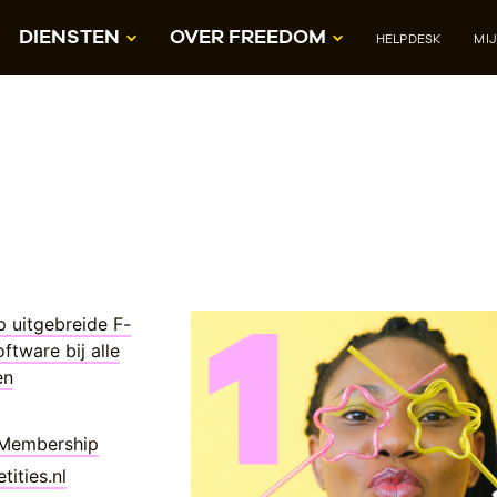
DIENSTEN
OVER FREEDOM
HELPDESK
MI
 uitgebreide F-
ftware bij alle
en
 Membership
ities.nl