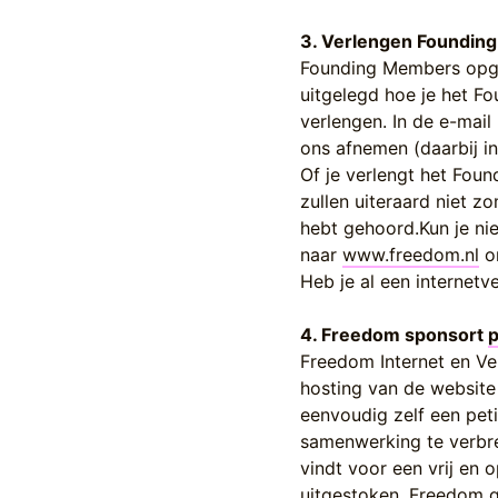
3. Verlengen Foundin
Founding Members opgele
uitgelegd hoe je het F
verlengen. In de e-mail
ons afnemen (daarbij i
Of je verlengt het Fo
zullen uiteraard niet 
hebt gehoord.Kun je nie
naar
www.freedom.nl
om
Heb je al een internetv
4. Freedom sponsort
p
Freedom Internet en V
hosting van de websit
eenvoudig zelf een peti
samenwerking te verbr
vindt voor een vrij en 
uitgestoken. Freedom 