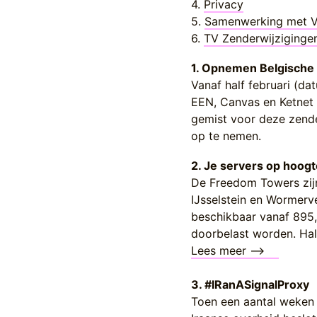
4.
Privacy
5.
Samenwerking met V
6.
TV Zenderwijziginge
1. Opnemen Belgische
­Vanaf half februari (d
EEN, Canvas en Ketnet 
gemist voor deze zend
op te nemen. ­
2. Je servers op hoog
De Freedom Towers zijn
IJsselstein en Wormerve
beschikbaar vanaf 895,
doorbelast worden. Halv
Lees meer --> ­
­ ­ ­
3. #IRanASignalProxy
Toen een aantal weken g