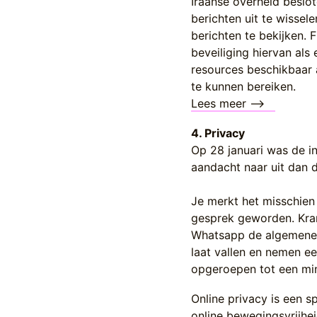
Iraanse overheid beslot
berichten uit te wissel
berichten te bekijken.
beveiliging hiervan als
resources beschikbaar 
te kunnen bereiken.
Lees meer -->
­
4. Privacy
Op 28 januari was de in
aandacht naar uit dan d
Je merkt het misschien
gesprek geworden. Kran
Whatsapp de algemene v
laat vallen en nemen e
opgeroepen tot een mini
Online privacy is een 
online bewegingsvrijhei