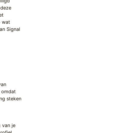
iligd
n deze
et
e wat
an Signal
r
van
t omdat
ing steken
 van je
ofiel.