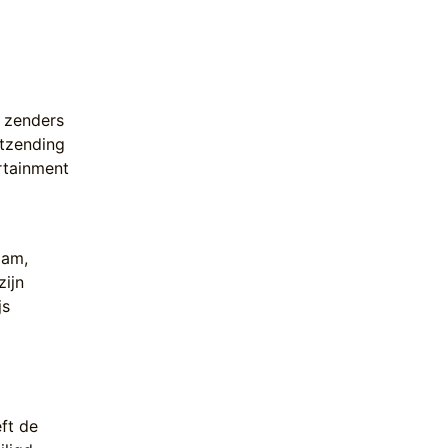
e zenders
itzending
rtainment
dam,
zijn
js
ft de