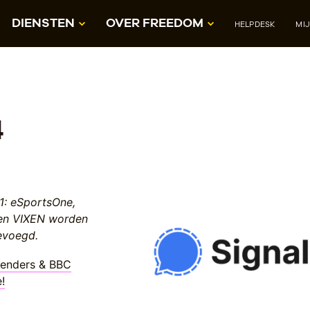
DIENSTEN
OVER FREEDOM
HELPDESK
MI
4
1: eSportsOne,
 en VIXEN worden
evoegd.
zenders & BBC
!