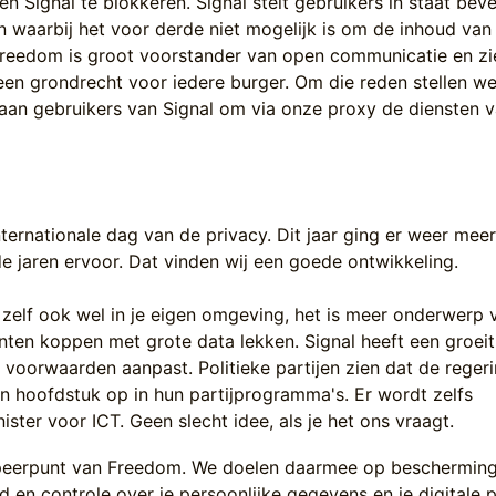
en Signal te blokkeren. Signal stelt gebruikers in staat beve
en waarbij het voor derde niet mogelijk is om de inhoud va
 Freedom is groot voorstander van open communicatie en zi
 een grondrecht voor iedere burger. Om die reden stellen w
aan gebruikers van Signal om via onze proxy de diensten v
ternationale dag van de privacy. Dit jaar ging er weer mee
e jaren ervoor. Dat vinden wij een goede ontwikkeling.
 zelf ook wel in je eigen omgeving, het is meer onderwerp 
ten koppen met grote data lekken. Signal heeft een groei
oorwaarden aanpast. Politieke partijen zien dat de reger
en hoofdstuk op in hun partijprogramma's. Er wordt zelfs
ster voor ICT. Geen slecht idee, als je het ons vraagt.
speerpunt van Freedom. We doelen daarmee op bescherming
d en controle over je persoonlijke gegevens en je digitale pr