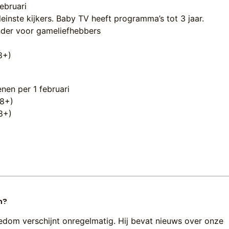
ebruari
inste kijkers. Baby TV heeft programma’s tot 3 jaar.
nder voor gameliefhebbers
8+)
nen per 1 februari
18+)
18+) ­
n?
edom verschijnt onregelmatig. Hij bevat nieuws over onze