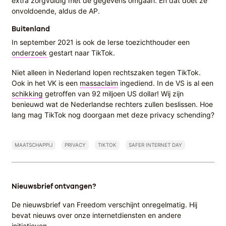
extra zorgvuldig met de gegevens omgaan. En dat doet ze
onvoldoende, aldus de AP.
Buitenland
In september 2021 is ook de Ierse toezichthouder een
onderzoek
gestart naar TikTok.
Niet alleen in Nederland lopen rechtszaken tegen TikTok.
Ook in het VK is een
massaclaim
ingediend. In de VS is al een
schikking
getroffen van 92 miljoen US dollar! Wij zijn
benieuwd wat de Nederlandse rechters zullen beslissen. Hoe
lang mag TikTok nog doorgaan met deze privacy schending?
MAATSCHAPPIJ
PRIVACY
TIKTOK
SAFER INTERNET DAY
Nieuwsbrief ontvangen?
De nieuwsbrief van Freedom verschijnt onregelmatig. Hij
bevat nieuws over onze internetdiensten en andere
initiatieven.