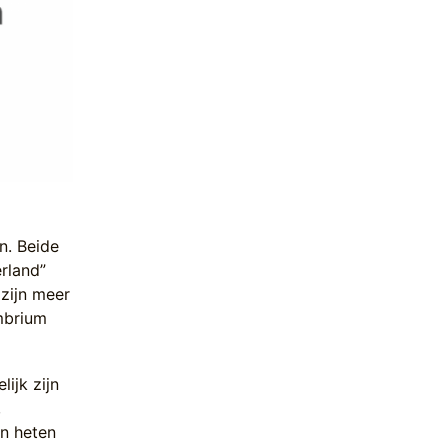
n. Beide
rland”
zijn meer
ambrium
ijk zijn
,
n heten