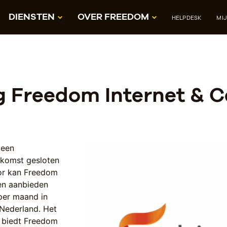
DIENSTEN
OVER FREEDOM
HELPDESK
MI
 Freedom Internet & 
 een
komst gesloten
or kan Freedom
en aanbieden
 per maand in
n Nederland. Het
 biedt Freedom